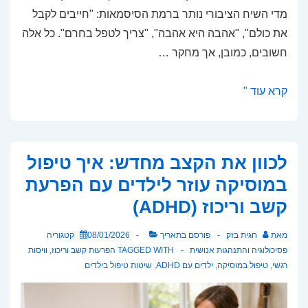
מדי השיח הציבורי נותר ברמת הסיסמאות: "חייבים לקבל
את כולם", "אהבה היא אהבה", "צריך לטפל בחרם". כל אלה
חשובים, כמובן, אך מחקר …
המשפחה
קרא עוד "
שמצילה
חיים:
כך
לכוון את הקצב מחדש: איך טיפול
תומכת
במוסיקה עוזר לילדים עם הפרעת
חברתיות
קשב וריכוז (ADHD)
מצמצמת
דיכאון
מאת
חגית בזק
פורסם בתאריך
08/01/2026
קטגוריה
בקרב
פסיכולוגיה והתנהגות אנושית
TAGGED WITH
הפרעות קשב וריכוז
,
וויסות
להט"ב
רגשי
,
טיפול במוסיקה
,
ילדים עם ADHD
,
שיטות טיפול בילדים