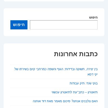
של
צעירים
חיפוש
באינסטגרם
והשפעה
חיפוש
על
דימוי
הגוף
כתבות אחרונות
בין יצירה, תשוקה ובדידות: הגוף והשפה כמרחבי קיום בשירתו של
יקי דסא
בוקי שיף: תיק עבודות
תיאטרון – כתב־עת לתיאטרון עכשווי
האם צלבנים אנחנו? סיכום מאמר מאת דוד אוחנה