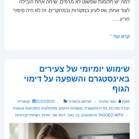
למה יש חלומות שפשוט לא מרפים. שיחה אחת הובילה
לעוד אחת, ואז לעיון במקורות ובמחקרים. זה לא היה סיפור
חריג. …
מה
קרא עוד "
המשמעות
של
חלומות
שימוש יומיומי של צעירים
חוזרים?
באינסטגרם והשפעה על דימוי
חלומות
הגוף
חוזרים
כשיקוף
מאת
נופר אהרוני
פורסם בתאריך
31/12/2025
קטגוריה
של
חברה ותרבות
,
מדיה ותקשורת
,
משפחה ויחסים
,
פסיכולוגיה והתנהגות אנושית
מתחים,
TAGGED WITH
אינסטגרם
,
בני נוער
,
דימוי גוף
,
הורות
,
רשתות חברתיות
חרדות
ודפוסים