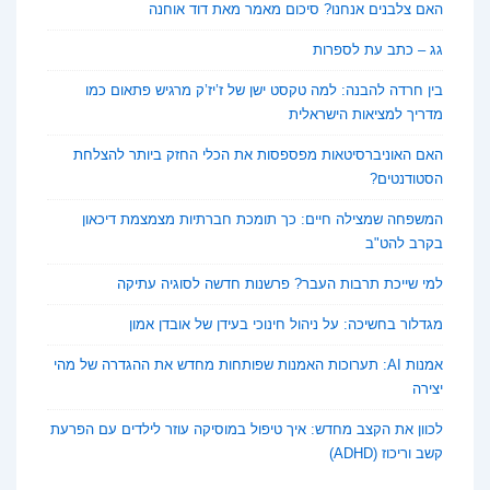
האם צלבנים אנחנו? סיכום מאמר מאת דוד אוחנה
גג – כתב עת לספרות
בין חרדה להבנה: למה טקסט ישן של ז’יז’ק מרגיש פתאום כמו
מדריך למציאות הישראלית
האם האוניברסיטאות מפספסות את הכלי החזק ביותר להצלחת
הסטודנטים?
המשפחה שמצילה חיים: כך תומכת חברתיות מצמצמת דיכאון
בקרב להט"ב
למי שייכת תרבות העבר? פרשנות חדשה לסוגיה עתיקה
מגדלור בחשיכה: על ניהול חינוכי בעידן של אובדן אמון
אמנות AI: תערוכות האמנות שפותחות מחדש את ההגדרה של מהי
יצירה
לכוון את הקצב מחדש: איך טיפול במוסיקה עוזר לילדים עם הפרעת
קשב וריכוז (ADHD)