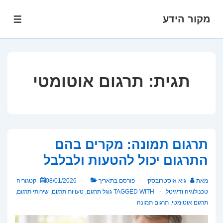
מקור הידע
לג
תפרי
תוכן
אשי
תגית:
תרגום אוטומטי
תרגום תמונה: מקרים בהם
התרגום יכול להטעות ולבלבל
מאת
גיא אוסטרובסקי
פורסם בתאריך
08/01/2026
קטגוריה
טכנולוגיה ודיגיטל
TAGGED WITH
גוגל תרגום
,
טעויות תרגום
,
שירותי תרגום
,
תרגום אוטומטי
,
תרגום תמונה