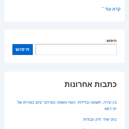
מהפכת
קרא עוד "
הדאטה
בשדה:
איך
בינה
חיפוש
מלאכותית
חיפוש
משנה
את
עולם
החקלאות
כתבות אחרונות
בין יצירה, תשוקה ובדידות: הגוף והשפה כמרחבי קיום בשירתו של
יקי דסא
בוקי שיף: תיק עבודות