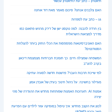
תיאטרון – כתב־עת לתיאטרון עכשווי
האם צלבנים אנחנו? סיכום מאמר מאת דוד אוחנה
גג – כתב עת לספרות
בין חרדה להבנה: למה טקסט ישן של ז’יז’ק מרגיש פתאום כמו
מדריך למציאות הישראלית
האם האוניברסיטאות מפספסות את הכלי החזק ביותר להצלחת
הסטודנטים?
המשפחה שמצילה חיים: כך תומכת חברתיות מצמצמת דיכאון
בקרב להט"ב
למי שייכת תרבות העבר? פרשנות חדשה לסוגיה עתיקה
מגדלור בחשיכה: על ניהול חינוכי בעידן של אובדן אמון
אמנות AI: תערוכות האמנות שפותחות מחדש את ההגדרה של מהי
יצירה
לכוון את הקצב מחדש: איך טיפול במוסיקה עוזר לילדים עם הפרעת
קשב וריכוז (ADHD)