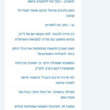
תיאטרון – כתב־עת לתיאטרון עכשווי
האם צלבנים אנחנו? סיכום מאמר מאת דוד
אוחנה
גג – כתב עת לספרות
בין חרדה להבנה: למה טקסט ישן של ז’יז’ק
מרגיש פתאום כמו מדריך למציאות הישראלית
האם האוניברסיטאות מפספסות את הכלי החזק
ביותר להצלחת הסטודנטים?
המשפחה שמצילה חיים: כך תומכת חברתיות
מצמצמת דיכאון בקרב להט"ב
למי שייכת תרבות העבר? פרשנות חדשה
לסוגיה עתיקה
מגדלור בחשיכה: על ניהול חינוכי בעידן של
אובדן אמון
אמנות AI: תערוכות האמנות שפותחות מחדש