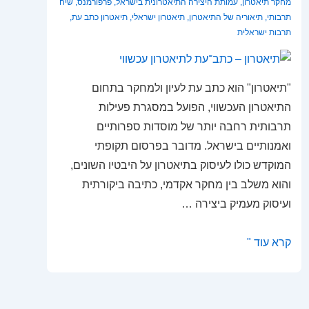
מחקר תיאטרון
,
עמותת היצירה התיאטרונית בישראל
,
פרפורמנס
,
שיח
תרבותי
,
תיאוריה של התיאטרון
,
תיאטרון ישראלי
,
תיאטרון כתב עת
,
תרבות ישראלית
"תיאטרון" הוא כתב עת לעיון ולמחקר בתחום
התיאטרון העכשווי, הפועל במסגרת פעילות
תרבותית רחבה יותר של מוסדות ספרותיים
ואמנותיים בישראל. מדובר בפרסום תקופתי
המוקדש כולו לעיסוק בתיאטרון על היבטיו השונים,
והוא משלב בין מחקר אקדמי, כתיבה ביקורתית
ועיסוק מעמיק ביצירה …
תיאטרון
קרא עוד "
–
כתב־עת
לתיאטרון