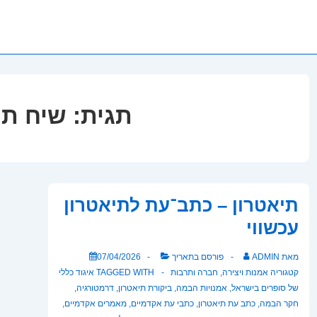
תגית:
שיח תר
תיאטרון – כתב־עת לתיאטרון
עכשווי
מאת
ADMIN
פורסם בתאריך
07/04/2026
קטגוריה
אמנות ויצירה
,
חברה ותרבות
TAGGED WITH
איגוד כללי
של סופרים בישראל
,
אמנויות הבמה
,
ביקורת תיאטרון
,
דרמטורגיה
,
חקר הבמה
,
כתב עת תיאטרון
,
כתבי עת אקדמיים
,
מאמרים אקדמיים
,