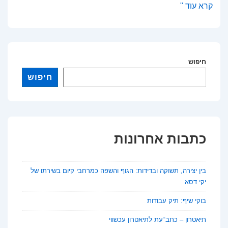
גג
קרא עוד "
–
כתב
עת
חיפוש
לספרות
חיפוש
כתבות אחרונות
בין יצירה, תשוקה ובדידות: הגוף והשפה כמרחבי קיום בשירתו של
יקי דסא
בוקי שיף: תיק עבודות
תיאטרון – כתב־עת לתיאטרון עכשווי