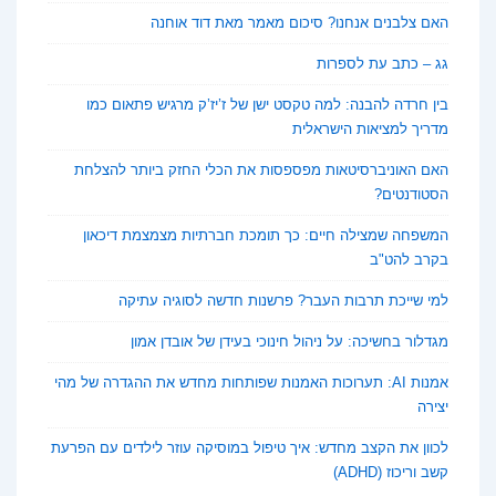
האם צלבנים אנחנו? סיכום מאמר מאת דוד אוחנה
גג – כתב עת לספרות
בין חרדה להבנה: למה טקסט ישן של ז’יז’ק מרגיש פתאום כמו
מדריך למציאות הישראלית
האם האוניברסיטאות מפספסות את הכלי החזק ביותר להצלחת
הסטודנטים?
המשפחה שמצילה חיים: כך תומכת חברתיות מצמצמת דיכאון
בקרב להט"ב
למי שייכת תרבות העבר? פרשנות חדשה לסוגיה עתיקה
מגדלור בחשיכה: על ניהול חינוכי בעידן של אובדן אמון
אמנות AI: תערוכות האמנות שפותחות מחדש את ההגדרה של מהי
יצירה
לכוון את הקצב מחדש: איך טיפול במוסיקה עוזר לילדים עם הפרעת
קשב וריכוז (ADHD)