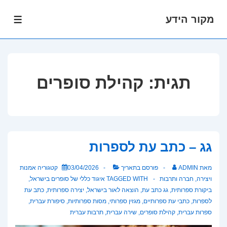
מקור הידע
לג
תפרי
תוכן
אשי
תגית:
קהילת סופרים
גג – כתב עת לספרות
מאת
ADMIN
פורסם בתאריך
03/04/2026
קטגוריה
אמנות
ויצירה
,
חברה ותרבות
TAGGED WITH
איגוד כללי של סופרים בישראל
,
ביקורת ספרותית
,
גג כתב עת
,
הוצאה לאור בישראל
,
יצירה ספרותית
,
כתב עת
לספרות
,
כתבי עת ספרותיים
,
מגזין ספרותי
,
מסות ספרותיות
,
סיפורת עברית
,
ספרות עברית
,
קהילת סופרים
,
שירה עברית
,
תרבות עברית