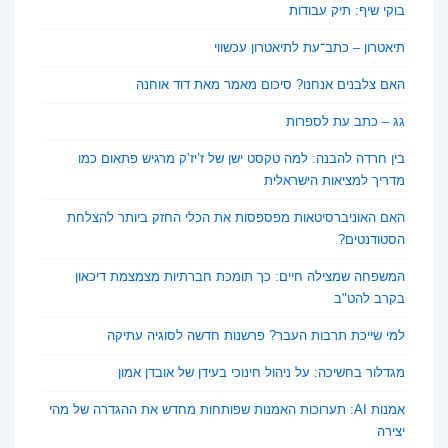
בוקי שיף: תיק עבודות
תיאטרון – כתב־עת לתיאטרון עכשווי
האם צלבנים אנחנו? סיכום מאמר מאת דוד אוחנה
גג – כתב עת לספרות
בין חרדה להבנה: למה טקסט ישן של ז’יז’ק מרגיש פתאום כמו
מדריך למציאות הישראלית
האם האוניברסיטאות מפספסות את הכלי החזק ביותר להצלחת
הסטודנטים?
המשפחה שמצילה חיים: כך תומכת חברתיות מצמצמת דיכאון
בקרב להט"ב
למי שייכת תרבות העבר? פרשנות חדשה לסוגיה עתיקה
מגדלור בחשיכה: על ניהול חינוכי בעידן של אובדן אמון
אמנות AI: תערוכות האמנות שפותחות מחדש את ההגדרה של מהי
יצירה