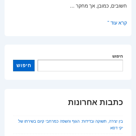
חשובים, כמובן, אך מחקר …
המשפחה
קרא עוד "
שמצילה
חיים:
כך
תומכת
חיפוש
חברתיות
חיפוש
מצמצמת
דיכאון
בקרב
להט"ב
כתבות אחרונות
בין יצירה, תשוקה ובדידות: הגוף והשפה כמרחבי קיום בשירתו של
יקי דסא