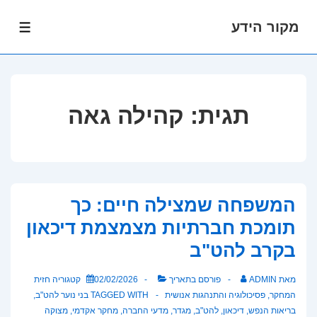
מקור הידע
לג
תפרי
תוכן
אשי
תגית:
קהילה גאה
המשפחה שמצילה חיים: כך
תומכת חברתיות מצמצמת דיכאון
בקרב להט"ב
מאת
ADMIN
פורסם בתאריך
02/02/2026
קטגוריה
חזית
המחקר
,
פסיכולוגיה והתנהגות אנושית
TAGGED WITH
בני נוער להט"ב
,
בריאות הנפש
,
דיכאון
,
להט"ב
,
מגדר
,
מדעי החברה
,
מחקר אקדמי
,
מצוקה