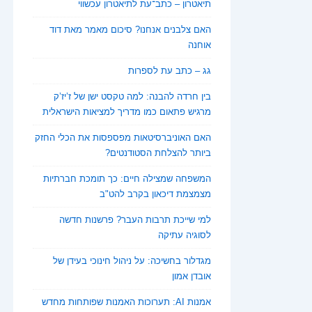
תיאטרון – כתב־עת לתיאטרון עכשווי
האם צלבנים אנחנו? סיכום מאמר מאת דוד
אוחנה
גג – כתב עת לספרות
בין חרדה להבנה: למה טקסט ישן של ז’יז’ק
מרגיש פתאום כמו מדריך למציאות הישראלית
האם האוניברסיטאות מפספסות את הכלי החזק
ביותר להצלחת הסטודנטים?
המשפחה שמצילה חיים: כך תומכת חברתיות
מצמצמת דיכאון בקרב להט"ב
למי שייכת תרבות העבר? פרשנות חדשה
לסוגיה עתיקה
מגדלור בחשיכה: על ניהול חינוכי בעידן של
אובדן אמון
אמנות AI: תערוכות האמנות שפותחות מחדש