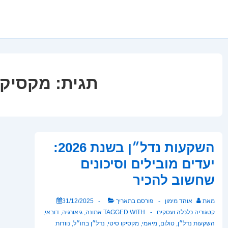
תגית:
מקסיקו
השקעות נדל״ן בשנת 2026:
יעדים מובילים וסיכונים
שחשוב להכיר
מאת
אוהד מימון
פורסם בתאריך
31/12/2025
קטגוריה
כלכלה ועסקים
TAGGED WITH
אתונה
,
גיאורגיה
,
דובאי
,
השקעות נדל״ן
,
טולום
,
מיאמי
,
מקסיקו סיטי
,
נדל״ן בחו״ל
,
נוודות