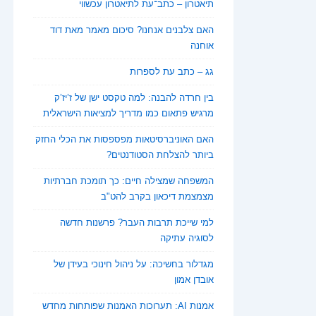
תיאטרון – כתב־עת לתיאטרון עכשווי
האם צלבנים אנחנו? סיכום מאמר מאת דוד
אוחנה
גג – כתב עת לספרות
בין חרדה להבנה: למה טקסט ישן של ז’יז’ק
מרגיש פתאום כמו מדריך למציאות הישראלית
האם האוניברסיטאות מפספסות את הכלי החזק
ביותר להצלחת הסטודנטים?
המשפחה שמצילה חיים: כך תומכת חברתיות
מצמצמת דיכאון בקרב להט"ב
למי שייכת תרבות העבר? פרשנות חדשה
לסוגיה עתיקה
מגדלור בחשיכה: על ניהול חינוכי בעידן של
אובדן אמון
אמנות AI: תערוכות האמנות שפותחות מחדש