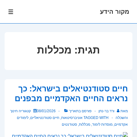
מקור הידע
לג
תפרי
תוכן
אשי
תגית:
מכללות
חיים סטודנטיאלים בישראל: כך
נראים החיים האקדמיים מבפנים
מאת
ורד בר-נתן
פורסם בתאריך
08/01/2026
קטגוריה
חינוך
והשכלה
TAGGED WITH
אוניברסיטאות
,
חיים סטודנטיאליים
,
לימודים
אקדמיים
,
מוסדות לימוד
,
מכללות
,
סטודנטים