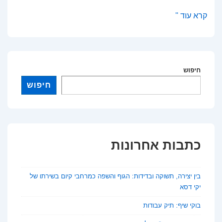
השקעות
קרא עוד "
נדל״ן
בשנת
2026:
יעדים
חיפוש
מובילים
חיפוש
וסיכונים
שחשוב
להכיר
כתבות אחרונות
בין יצירה, תשוקה ובדידות: הגוף והשפה כמרחבי קיום בשירתו של
יקי דסא
בוקי שיף: תיק עבודות