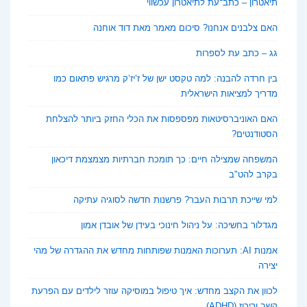
תיאטרון – כתב־עת לתיאטרון עכשווי
האם צלבנים אנחנו? סיכום מאמר מאת דוד אוחנה
גג – כתב עת לספרות
בין חרדה להבנה: למה טקסט ישן של ז’יז’ק מרגיש פתאום כמו
מדריך למציאות הישראלית
האם האוניברסיטאות מפספסות את הכלי החזק ביותר להצלחת
הסטודנטים?
המשפחה שמצילה חיים: כך תומכת חברתיות מצמצמת דיכאון
בקרב להט"ב
למי שייכת תרבות העבר? פרשנות חדשה לסוגיה עתיקה
מגדלור בחשיכה: על ניהול חינוכי בעידן של אובדן אמון
אמנות AI: תערוכות האמנות שפותחות מחדש את ההגדרה של מהי
יצירה
לכוון את הקצב מחדש: איך טיפול במוסיקה עוזר לילדים עם הפרעת
קשב וריכוז (ADHD)