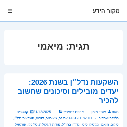
מקור הידע
לג
תפרי
תוכן
אשי
תגית:
מיאמי
השקעות נדל״ן בשנת 2026:
יעדים מובילים וסיכונים שחשוב
להכיר
מאת
אוהד מימון
פורסם בתאריך
31/12/2025
קטגוריה
כלכלה ועסקים
TAGGED WITH
אתונה
,
גיאורגיה
,
דובאי
,
השקעות נדל״ן
,
טולום
,
מיאמי
,
מקסיקו סיטי
,
נדל״ן בחו״ל
,
נוודות דיגיטלית
,
סלוניקי
,
פורטוגל