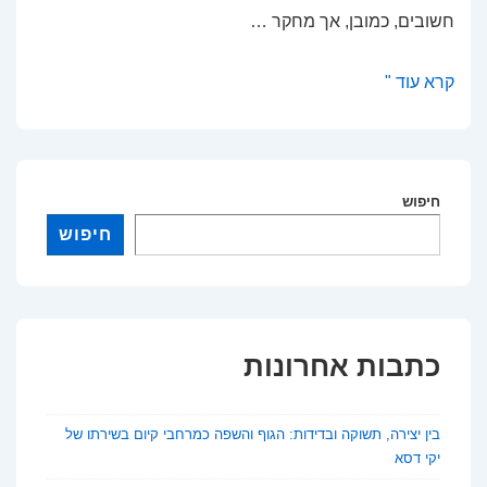
חשובים, כמובן, אך מחקר …
המשפחה
קרא עוד "
שמצילה
חיים:
כך
תומכת
חיפוש
חברתיות
חיפוש
מצמצמת
דיכאון
בקרב
להט"ב
כתבות אחרונות
בין יצירה, תשוקה ובדידות: הגוף והשפה כמרחבי קיום בשירתו של
יקי דסא