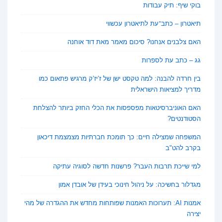
בוקי שיף: תיק עבודות
תיאטרון – כתב־עת לתיאטרון עכשווי
האם צלבנים אנחנו? סיכום מאמר מאת דוד אוחנה
גג – כתב עת לספרות
בין חרדה להבנה: למה טקסט ישן של ז’יז’ק מרגיש פתאום כמו
מדריך למציאות הישראלית
האם האוניברסיטאות מפספסות את הכלי החזק ביותר להצלחת
הסטודנטים?
המשפחה שמצילה חיים: כך תומכת חברתיות מצמצמת דיכאון
בקרב להט"ב
למי שייכת תרבות העבר? פרשנות חדשה לסוגיה עתיקה
מגדלור בחשיכה: על ניהול חינוכי בעידן של אובדן אמון
אמנות AI: תערוכות האמנות שפותחות מחדש את ההגדרה של מהי
יצירה