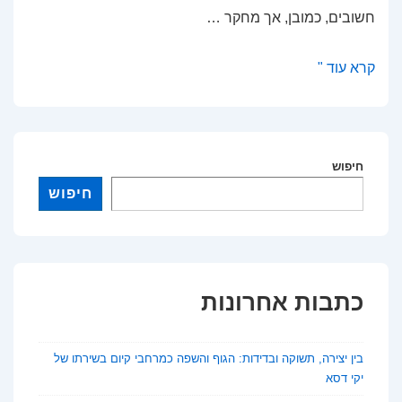
חשובים, כמובן, אך מחקר …
המשפחה
קרא עוד "
שמצילה
חיים:
כך
תומכת
חיפוש
חברתיות
חיפוש
מצמצמת
דיכאון
בקרב
להט"ב
כתבות אחרונות
בין יצירה, תשוקה ובדידות: הגוף והשפה כמרחבי קיום בשירתו של
יקי דסא