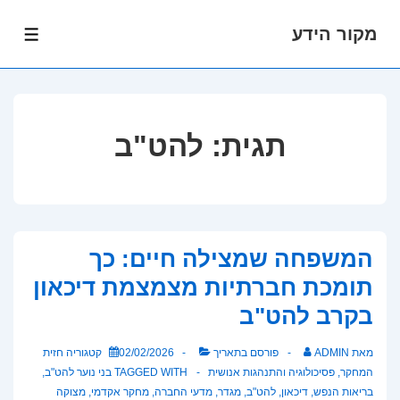
מקור הידע
לג
תפרי
תוכן
אשי
תגית:
להט"ב
המשפחה שמצילה חיים: כך
תומכת חברתיות מצמצמת דיכאון
בקרב להט"ב
מאת
ADMIN
פורסם בתאריך
02/02/2026
קטגוריה
חזית
המחקר
,
פסיכולוגיה והתנהגות אנושית
TAGGED WITH
בני נוער להט"ב
,
בריאות הנפש
,
דיכאון
,
להט"ב
,
מגדר
,
מדעי החברה
,
מחקר אקדמי
,
מצוקה