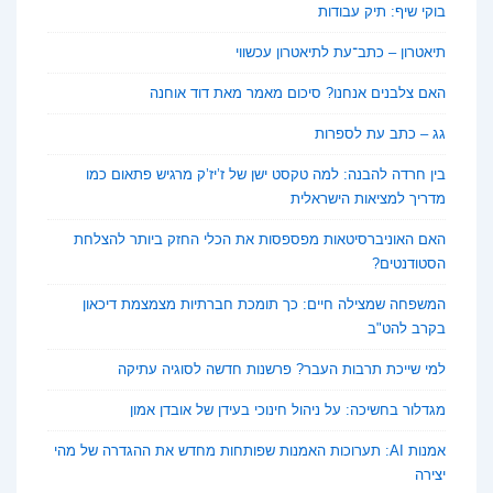
בוקי שיף: תיק עבודות
תיאטרון – כתב־עת לתיאטרון עכשווי
האם צלבנים אנחנו? סיכום מאמר מאת דוד אוחנה
גג – כתב עת לספרות
בין חרדה להבנה: למה טקסט ישן של ז’יז’ק מרגיש פתאום כמו
מדריך למציאות הישראלית
האם האוניברסיטאות מפספסות את הכלי החזק ביותר להצלחת
הסטודנטים?
המשפחה שמצילה חיים: כך תומכת חברתיות מצמצמת דיכאון
בקרב להט"ב
למי שייכת תרבות העבר? פרשנות חדשה לסוגיה עתיקה
מגדלור בחשיכה: על ניהול חינוכי בעידן של אובדן אמון
אמנות AI: תערוכות האמנות שפותחות מחדש את ההגדרה של מהי
יצירה