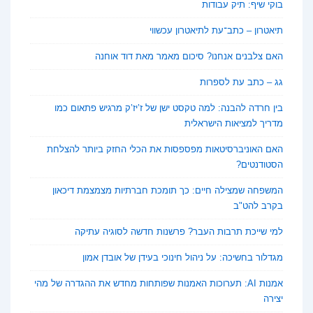
בוקי שיף: תיק עבודות
תיאטרון – כתב־עת לתיאטרון עכשווי
האם צלבנים אנחנו? סיכום מאמר מאת דוד אוחנה
גג – כתב עת לספרות
בין חרדה להבנה: למה טקסט ישן של ז’יז’ק מרגיש פתאום כמו
מדריך למציאות הישראלית
האם האוניברסיטאות מפספסות את הכלי החזק ביותר להצלחת
הסטודנטים?
המשפחה שמצילה חיים: כך תומכת חברתיות מצמצמת דיכאון
בקרב להט"ב
למי שייכת תרבות העבר? פרשנות חדשה לסוגיה עתיקה
מגדלור בחשיכה: על ניהול חינוכי בעידן של אובדן אמון
אמנות AI: תערוכות האמנות שפותחות מחדש את ההגדרה של מהי
יצירה