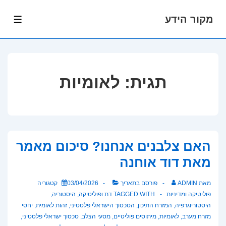
מקור הידע
לג
תפרי
תוכן
אשי
תגית:
לאומיות
האם צלבנים אנחנו? סיכום מאמר
מאת דוד אוחנה
מאת
ADMIN
פורסם בתאריך
03/04/2026
קטגוריה
פוליטיקה ומדיניות
TAGGED WITH
דת ופוליטיקה
,
היסטוריה
,
היסטוריוגרפיה
,
המזרח התיכון
,
הסכסוך הישראלי פלסטיני
,
זהות לאומית
,
יחסי
מזרח מערב
,
לאומיות
,
מיתוסים פוליטיים
,
מסעי הצלב
,
סכסוך ישראלי פלסטיני
,