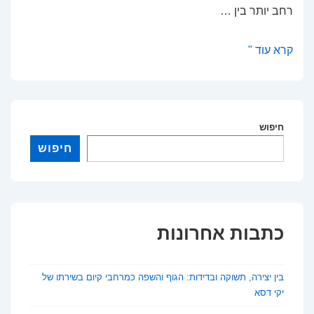
רחב יותר בין …
האם
קרא עוד "
צלבנים
אנחנו?
סיכום
מאמר
חיפוש
מאת
חיפוש
דוד
אוחנה
כתבות אחרונות
בין יצירה, תשוקה ובדידות: הגוף והשפה כמרחבי קיום בשירתו של
יקי דסא