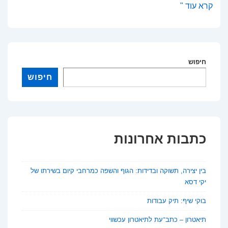
גג
קרא עוד "
–
כתב
עת
חיפוש
לספרות
חיפוש
כתבות אחרונות
בין יצירה, תשוקה ובדידות: הגוף והשפה כמרחבי קיום בשירתו של
יקי דסא
בוקי שיף: תיק עבודות
תיאטרון – כתב־עת לתיאטרון עכשווי