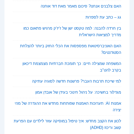
האם צלבנים אנחנו? סיכום מאמר מאת דוד אוחנה
גג – כתב עת לספרות
בין חרדה להבנה: למה טקסט ישן של ז’יז’ק מרגיש פתאום כמו
מדריך למציאות הישראלית
האם האוניברסיטאות מפספסות את הכלי החזק ביותר להצלחת
הסטודנטים?
המשפחה שמצילה חיים: כך תומכת חברתיות מצמצמת דיכאון
בקרב להט"ב
למי שייכת תרבות העבר? פרשנות חדשה לסוגיה עתיקה
מגדלור בחשיכה: על ניהול חינוכי בעידן של אובדן אמון
אמנות AI: תערוכות האמנות שפותחות מחדש את ההגדרה של מהי
יצירה
לכוון את הקצב מחדש: איך טיפול במוסיקה עוזר לילדים עם הפרעת
קשב וריכוז (ADHD)