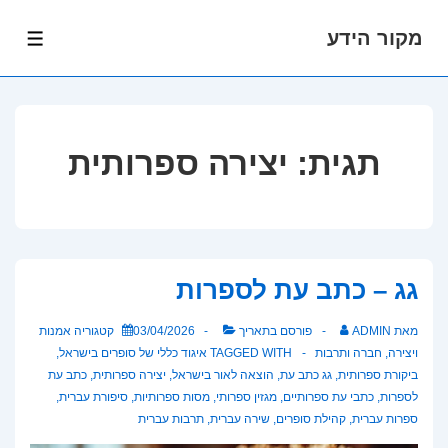
מקור הידע
לג
תפרי
תוכן
אשי
תגית:
יצירה ספרותית
גג – כתב עת לספרות
מאת
ADMIN
פורסם בתאריך
03/04/2026
קטגוריה
אמנות
ויצירה
,
חברה ותרבות
TAGGED WITH
איגוד כללי של סופרים בישראל
,
ביקורת ספרותית
,
גג כתב עת
,
הוצאה לאור בישראל
,
יצירה ספרותית
,
כתב עת
לספרות
,
כתבי עת ספרותיים
,
מגזין ספרותי
,
מסות ספרותיות
,
סיפורת עברית
,
ספרות עברית
,
קהילת סופרים
,
שירה עברית
,
תרבות עברית