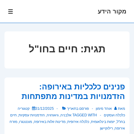
מקור הידע
לג
תפרי
תוכן
אשי
תגית:
חיים בחו"ל
פנינים כלכליות באירופה:
הזדמנויות במדינות מתפתחות
מאת
אוהד מימון
פורסם בתאריך
31/12/2025
קטגוריה
כלכלה ועסקים
TAGGED WITH
אלבניה
,
גיאורגיה
,
הזדמנויות עסקיות
,
חיים
בחו"ל
,
יזמות בינלאומית
,
כלכלה אירופית
,
מדינות זולות באירופה
,
מונטנגרו
,
מזרח
אירופה
,
רילוקיישן