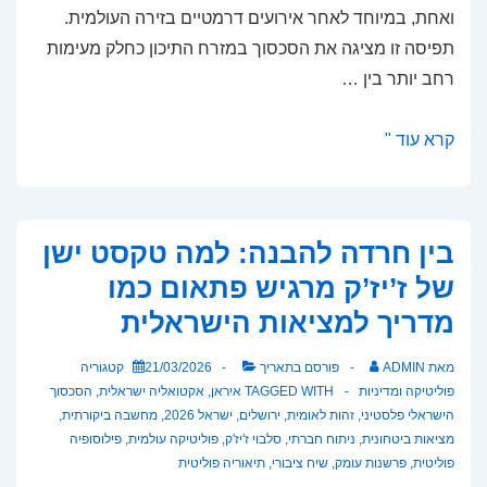
ואחת, במיוחד לאחר אירועים דרמטיים בזירה העולמית.
תפיסה זו מציגה את הסכסוך במזרח התיכון כחלק מעימות
רחב יותר בין …
האם
קרא עוד "
צלבנים
אנחנו?
סיכום
בין חרדה להבנה: למה טקסט ישן
מאמר
של ז’יז’ק מרגיש פתאום כמו
מאת
מדריך למציאות הישראלית
דוד
אוחנה
מאת
ADMIN
פורסם בתאריך
21/03/2026
קטגוריה
פוליטיקה ומדיניות
TAGGED WITH
איראן
,
אקטואליה ישראלית
,
הסכסוך
הישראלי פלסטיני
,
זהות לאומית
,
ירושלים
,
ישראל 2026
,
מחשבה ביקורתית
,
מציאות ביטחונית
,
ניתוח חברתי
,
סלבוי ז'יז'ק
,
פוליטיקה עולמית
,
פילוסופיה
פוליטית
,
פרשנות עומק
,
שיח ציבורי
,
תיאוריה פוליטית