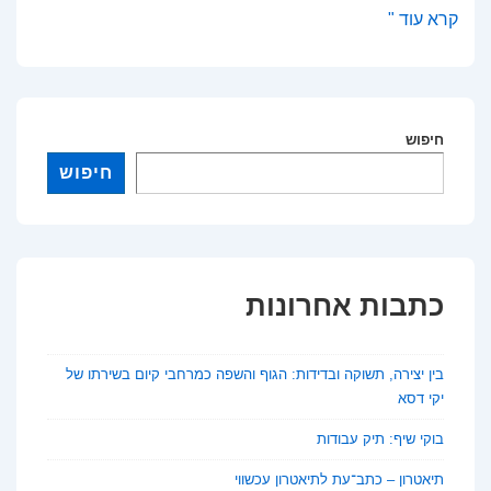
בין
קרא עוד "
חרדה
להבנה:
למה
טקסט
חיפוש
ישן
חיפוש
של
ז’יז’ק
מרגיש
פתאום
כתבות אחרונות
כמו
מדריך
בין יצירה, תשוקה ובדידות: הגוף והשפה כמרחבי קיום בשירתו של
למציאות
יקי דסא
הישראלית
בוקי שיף: תיק עבודות
תיאטרון – כתב־עת לתיאטרון עכשווי