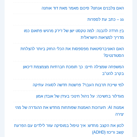
האם צלבנים אנחנו? סיכום מאמר מאת דוד אוחנה
גג – כתב עת לספרות
בין חרדה להבנה: למה טקסט ישן של ז’יז’ק מרגיש פתאום כמו
מדריך למציאות הישראלית
האם האוניברסיטאות מפספסות את הכלי החזק ביותר להצלחת
הסטודנטים?
המשפחה שמצילה חיים: כך תומכת חברתיות מצמצמת דיכאון
בקרב להט"ב
למי שייכת תרבות העבר? פרשנות חדשה לסוגיה עתיקה
מגדלור בחשיכה: על ניהול חינוכי בעידן של אובדן אמון
אמנות AI: תערוכות האמנות שפותחות מחדש את ההגדרה של מהי
יצירה
לכוון את הקצב מחדש: איך טיפול במוסיקה עוזר לילדים עם הפרעת
קשב וריכוז (ADHD)