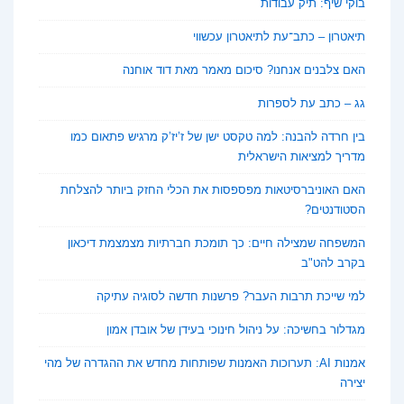
בוקי שיף: תיק עבודות
תיאטרון – כתב־עת לתיאטרון עכשווי
האם צלבנים אנחנו? סיכום מאמר מאת דוד אוחנה
גג – כתב עת לספרות
בין חרדה להבנה: למה טקסט ישן של ז’יז’ק מרגיש פתאום כמו
מדריך למציאות הישראלית
האם האוניברסיטאות מפספסות את הכלי החזק ביותר להצלחת
הסטודנטים?
המשפחה שמצילה חיים: כך תומכת חברתיות מצמצמת דיכאון
בקרב להט"ב
למי שייכת תרבות העבר? פרשנות חדשה לסוגיה עתיקה
מגדלור בחשיכה: על ניהול חינוכי בעידן של אובדן אמון
אמנות AI: תערוכות האמנות שפותחות מחדש את ההגדרה של מהי
יצירה