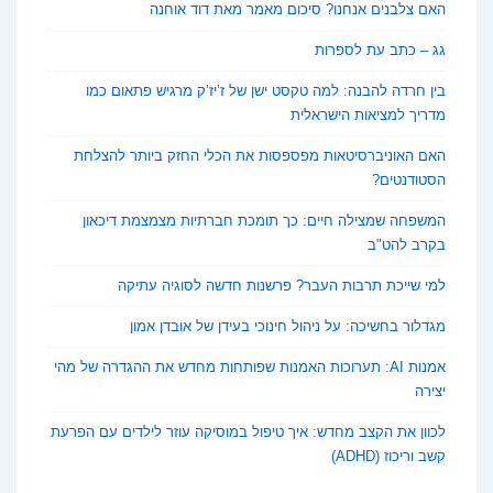
האם צלבנים אנחנו? סיכום מאמר מאת דוד אוחנה
גג – כתב עת לספרות
בין חרדה להבנה: למה טקסט ישן של ז’יז’ק מרגיש פתאום כמו
מדריך למציאות הישראלית
האם האוניברסיטאות מפספסות את הכלי החזק ביותר להצלחת
הסטודנטים?
המשפחה שמצילה חיים: כך תומכת חברתיות מצמצמת דיכאון
בקרב להט"ב
למי שייכת תרבות העבר? פרשנות חדשה לסוגיה עתיקה
מגדלור בחשיכה: על ניהול חינוכי בעידן של אובדן אמון
אמנות AI: תערוכות האמנות שפותחות מחדש את ההגדרה של מהי
יצירה
לכוון את הקצב מחדש: איך טיפול במוסיקה עוזר לילדים עם הפרעת
קשב וריכוז (ADHD)