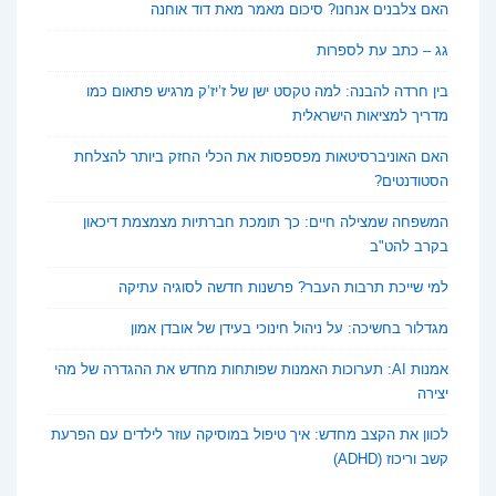
האם צלבנים אנחנו? סיכום מאמר מאת דוד אוחנה
גג – כתב עת לספרות
בין חרדה להבנה: למה טקסט ישן של ז’יז’ק מרגיש פתאום כמו
מדריך למציאות הישראלית
האם האוניברסיטאות מפספסות את הכלי החזק ביותר להצלחת
הסטודנטים?
המשפחה שמצילה חיים: כך תומכת חברתיות מצמצמת דיכאון
בקרב להט"ב
למי שייכת תרבות העבר? פרשנות חדשה לסוגיה עתיקה
מגדלור בחשיכה: על ניהול חינוכי בעידן של אובדן אמון
אמנות AI: תערוכות האמנות שפותחות מחדש את ההגדרה של מהי
יצירה
לכוון את הקצב מחדש: איך טיפול במוסיקה עוזר לילדים עם הפרעת
קשב וריכוז (ADHD)