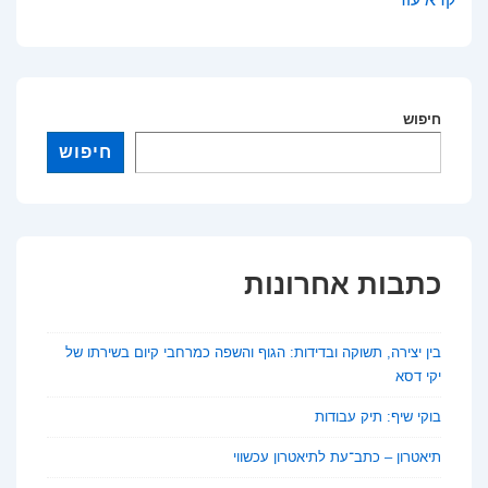
קטנות:
איך
מגישים
תביעה
חיפוש
ומתי
חיפוש
זה
באמת
משתלם?
כתבות אחרונות
בין יצירה, תשוקה ובדידות: הגוף והשפה כמרחבי קיום בשירתו של
יקי דסא
בוקי שיף: תיק עבודות
תיאטרון – כתב־עת לתיאטרון עכשווי