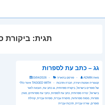
תגית:
ביקורת ס
גג – כתב עת לספרות
מאת
ADMIN
פורסם בתאריך
03/04/2026
קטגוריה
אמנות ויצירה
,
חברה ותרבות
TAGGED WITH
איגוד כללי
של סופרים בישראל
,
ביקורת ספרותית
,
גג כתב עת
,
הוצאה לאור
בישראל
,
יצירה ספרותית
,
כתב עת לספרות
,
כתבי עת ספרותיים
,
מגזין
ספרותי
,
מסות ספרותיות
,
סיפורת עברית
,
ספרות עברית
,
קהילת
סופרים
,
שירה עברית
,
תרבות עברית