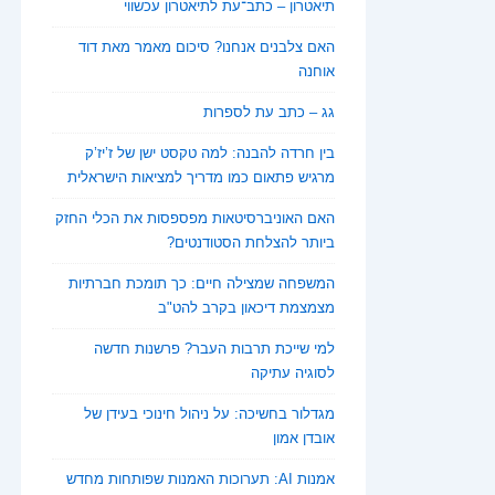
תיאטרון – כתב־עת לתיאטרון עכשווי
האם צלבנים אנחנו? סיכום מאמר מאת דוד
אוחנה
גג – כתב עת לספרות
בין חרדה להבנה: למה טקסט ישן של ז’יז’ק
מרגיש פתאום כמו מדריך למציאות הישראלית
האם האוניברסיטאות מפספסות את הכלי החזק
ביותר להצלחת הסטודנטים?
המשפחה שמצילה חיים: כך תומכת חברתיות
מצמצמת דיכאון בקרב להט"ב
למי שייכת תרבות העבר? פרשנות חדשה
לסוגיה עתיקה
מגדלור בחשיכה: על ניהול חינוכי בעידן של
אובדן אמון
אמנות AI: תערוכות האמנות שפותחות מחדש