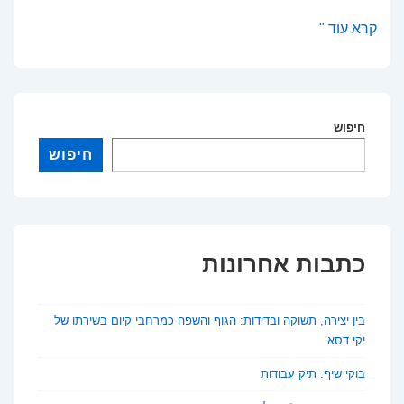
השקעות
קרא עוד "
נדל״ן
בשנת
2026:
יעדים
חיפוש
מובילים
חיפוש
וסיכונים
שחשוב
להכיר
כתבות אחרונות
בין יצירה, תשוקה ובדידות: הגוף והשפה כמרחבי קיום בשירתו של
יקי דסא
בוקי שיף: תיק עבודות