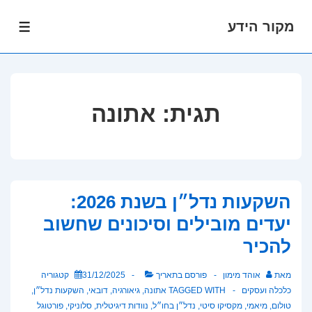
מקור הידע
לג
תפרי
תוכן
אשי
תגית:
אתונה
השקעות נדל״ן בשנת 2026:
יעדים מובילים וסיכונים שחשוב
להכיר
מאת
אוהד מימון
פורסם בתאריך
31/12/2025
קטגוריה
כלכלה ועסקים
TAGGED WITH
אתונה
,
גיאורגיה
,
דובאי
,
השקעות נדל״ן
,
טולום
,
מיאמי
,
מקסיקו סיטי
,
נדל״ן בחו״ל
,
נוודות דיגיטלית
,
סלוניקי
,
פורטוגל