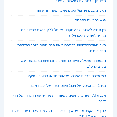
תיאטרון – כתב־עת לתיאטרון עכשווי
האם צלבנים אנחנו? סיכום מאמר מאת דוד אוחנה
גג – כתב עת לספרות
בין חרדה להבנה: למה טקסט ישן של ז’יז’ק מרגיש פתאום כמו
מדריך למציאות הישראלית
האם האוניברסיטאות מפספסות את הכלי החזק ביותר להצלחת
הסטודנטים?
המשפחה שמצילה חיים: כך תומכת חברתיות מצמצמת דיכאון
בקרב להט"ב
למי שייכת תרבות העבר? פרשנות חדשה לסוגיה עתיקה
מגדלור בחשיכה: על ניהול חינוכי בעידן של אובדן אמון
אמנות AI: תערוכות האמנות שפותחות מחדש את ההגדרה של מהי
יצירה
לכוון את הקצב מחדש: איך טיפול במוסיקה עוזר לילדים עם הפרעת
קשב וריכוז (ADHD)