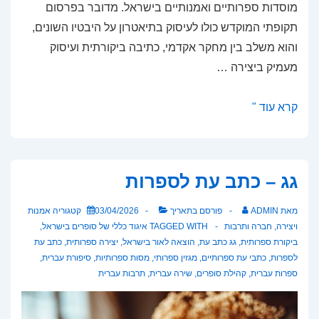
מוסדות ספרותיים ואמנותיים בישראל. מדובר בפרסום
תקופתי המוקדש כולו לעיסוק בתיאטרון על היבטיו השונים,
והוא משלב בין מחקר אקדמי, כתיבה ביקורתית ועיסוק
מעמיק ביצירה …
תיאטרון
קרא עוד "
–
כתב־עת
לתיאטרון
גג – כתב עת לספרות
עכשווי
מאת
ADMIN
פורסם בתאריך
03/04/2026
קטגוריה
אמנות
ויצירה
,
חברה ותרבות
TAGGED WITH
איגוד כללי של סופרים בישראל
,
ביקורת ספרותית
,
גג כתב עת
,
הוצאה לאור בישראל
,
יצירה ספרותית
,
כתב עת
לספרות
,
כתבי עת ספרותיים
,
מגזין ספרותי
,
מסות ספרותיות
,
סיפורת עברית
,
ספרות עברית
,
קהילת סופרים
,
שירה עברית
,
תרבות עברית