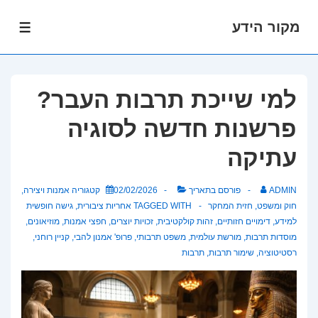
מקור הידע
לג
תפרי
תוכן
אשי
למי שייכת תרבות העבר?
פרשנות חדשה לסוגיה
עתיקה
ADMIN
פורסם בתאריך
02/02/2026
קטגוריה
אמנות ויצירה
,
חוק ומשפט
,
חזית המחקר
TAGGED WITH
אחריות ציבורית
,
גישה חופשית
למידע
,
דימויים חזותיים
,
זהות קולקטיבית
,
זכויות יוצרים
,
חפצי אמנות
,
מוזיאונים
,
מוסדות תרבות
,
מורשת עולמית
,
משפט תרבותי
,
פרופ' אמנון להבי
,
קניין רוחני
,
רסטיטוציה
,
שימור תרבות
,
תרבות