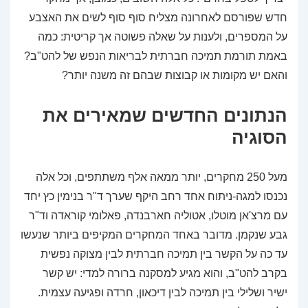
חדש שפורסם לאחרונה מצליח סוף סוף לשים את האצבע
על המספרים, ולענות על שאלה פשוטה אך קריטית: כמה
באמת תורמת תמיכה חברתית לבריאות הנפש של להט"ב?
והאם יש מקומות או קבוצות שבהם זה משנה יותר?
הנתונים החדשים שמאירים את
הסוגיה
מעל 250 מחקרים, יותר ממאה אלף משתתפים, וכל אלה
נכנסו למגה-ניתוח אחד רחב היקף שערך ד"ר בנימין כץ יחד
עם מרצ'אן מוטלו, אטוליה חארבנדה, פאלומי קוראדה וד"ר
גבע שנקמן. מדובר באחד המחקרים המקיפים ביותר שנעשו
עד כה על הקשר בין תמיכה חברתית לבין מצוקה נפשית
בקרב להט"ב, והוא מגיע למסקנה ברורה למדי: יש קשר
ישיר ושלילי בין תמיכה לבין דיכאון, חרדה ופגיעה עצמית.