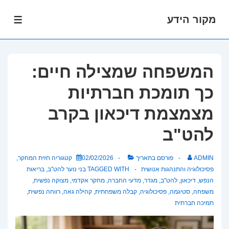
מקור הידע
לג
תפרי
תוכן
אשי
המשפחה שמצילה חיים:
כך תומכת חברתיות
מצמצמת דיכאון בקרב
להט"ב
ADMIN
פורסם בתאריך
02/02/2026
קטגוריה
חזית המחקר
,
פסיכולוגיה והתנהגות אנושית
TAGGED WITH
בני נוער להט"ב
,
בריאות
הנפש
,
דיכאון
,
להט"ב
,
מגדר
,
מדעי החברה
,
מחקר אקדמי
,
מצוקה נפשית
,
משפחה
,
סטיגמה
,
פסיכולוגיה
,
קבלה משפחתית
,
קהילה גאה
,
רווחה נפשית
,
תמיכה חברתית