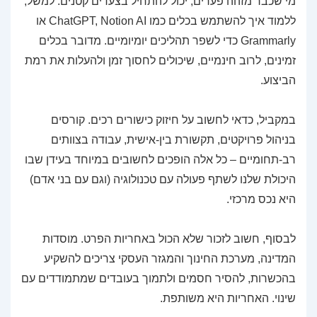
מי שכבר מזהה פערים, יכול להתחיל בצעדים קטנים. למשל,
ללמוד איך להשתמש בכלים כמו ChatGPT, Notion AI או
Grammarly כדי לשפר תהליכים יומיומיים. מדובר בכלים
זמינים, לרוב חינמיים, שיכולים לחסוך זמן ולהעלות את רמת
הביצוע.
במקביל, כדאי לחשוב על חיזוק כישורים רכים. קורסים
בניהול פרויקטים, תקשורת בין-אישית, עבודה בצוותים
רב-תחומיים – כל אלה הופכים לחשובים במיוחד בעידן שבו
היכולת שלנו לשתף פעולה עם טכנולוגיה (וגם עם בני אדם)
היא נכס מרכזי.
לבסוף, חשוב לזכור שלא הכול באחריות הפרט. מוסדות
המדינה, מערכת החינוך והמגזר העסקי צריכים להשקיע
בהכשרות, להסיר חסמים ולתמוך בעובדים שמתמודדים עם
שינוי. האחריות היא משותפת.