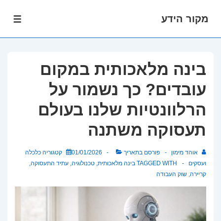
מקור הידע
לג
תפרי
תוכן
אשי
בינה מלאכותית במקום
עובדים? כך נשמור על
הרלוונטיות שלנו בעולם
תעסוקה משתנה
אוהד מימון
פורסם בתאריך
01/01/2026
קטגוריה
כלכלה
ועסקים
TAGGED WITH
בינה מלאכותית
,
טכנולוגיה
,
עתיד התעסוקה
,
קריירה
,
שוק העבודה