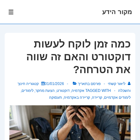
מקור הידע
לג
תפרי
תוכן
אשי
כמה זמן לוקח לעשות
דוקטורט והאם זה שווה
את הטרחה?
ליאור קשתי
פורסם בתאריך
01/01/2026
קטגוריה
חינוך
והשכלה
TAGGED WITH
אקדמיה
,
דוקטורט
,
הצעת מחקר
,
לימודים
,
לימודים אקדמיים
,
קריירה
,
קריירה באקדמיה
,
תעסוקה