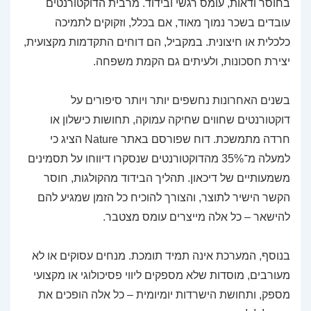
בחוסר ודאות, עומס רגשי ובידוד. מרבית הדוקטורנטים
עובדים בשכר נמוך מאוד, אם בכלל, וזקוקים לתמיכה
כלכלית או חיצונית. במקביל, הם דוחים התקדמות מקצועית,
יצירת חסכונות, ולעיתים גם הקמת משפחה.
בשנים האחרונות נחשפים יותר ויותר סיפורים על
דוקטורנטים שחווים שחיקה עמוקה, תחושות כישלון או
חרדה מתמשכת. דוח שפורסם באתר
Nature
הציג כי
למעלה מ־35% מהדוקטורנטים שנסקרו דיווחו על תסמינים
משמעותיים של דיכאון. תהליך הבידוד מהקולגות, חוסר
הקשר הישיר לתוצר, והצורך להוכיח כל הזמן שמגיע להם
להישאר – כל אלה מייצרים עומס מצטבר.
בנוסף, המערכת אינה תמיד תומכת. מנחים עסוקים או לא
מעורבים, מוסדות שלא מספקים ליווי פסיכולוגי או מקצועי
מספק, ותחושת הישרדות יומיומית – כל אלה הופכים את