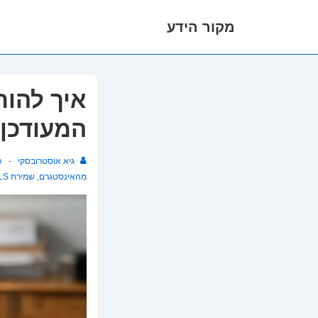
מקור הידע
לג
תוכן
אשי
איך להור
המעודכן לש
גיא אוסטרובסקי
פ
מהאינסטגרם
,
שמירת REELS