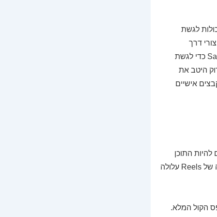
יכולות לגשת
ורי דרך
(Shortcuts) שמבצעים הורדה דרך סקריפט מוגדר מראש, או להשתמש בדפדפן כמו Safari כדי לגשת
וק היטב את
צים אישיים
ם נוטים להיות התוכן
הוויראלי ביותר באינסטגרם כיום, ולכן הביקוש להורדה שלהם גבוה במיוחד. אלא שהורדה של Reels עלולה
 באיכות המקורית ועם פס הקול המלא.