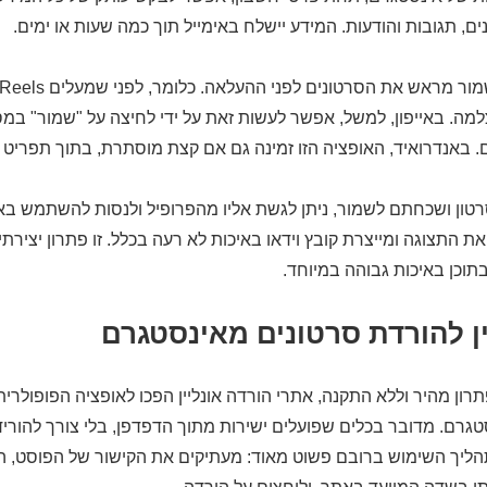
ים, תגובות והודעות. המידע יישלח באימייל תוך כמה שעות או ימים.
ה. באייפון, למשל, אפשר לעשות זאת על ידי לחיצה על "שמור" במ
. באנדרואיד, האופציה הזו זמינה גם אם קצת מוסתרת, בתוך תפריט 
טון ושכחתם לשמור, ניתן לגשת אליו מהפרופיל ולנסות להשתמש בא
 התצוגה ומייצרת קובץ וידאו באיכות לא רעה בכלל. זו פתרון יצירתי
תוכן באיכות גבוהה במיוחד.
ין להורדת סרטונים מאינסטגרם
רון מהיר וללא התקנה, אתרי הורדה אונליין הפכו לאופציה הפופולרי
גרם. מדובר בכלים שפועלים ישירות מתוך הדפדפן, בלי צורך להוריד