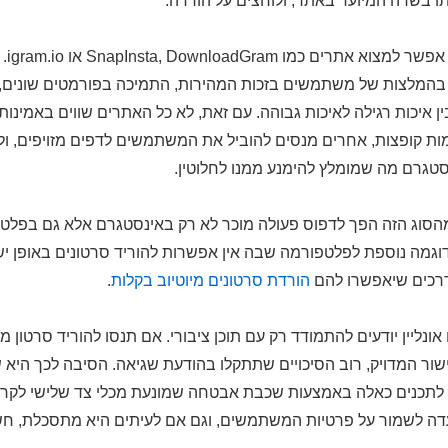
תו בשדה המיועד באתר, ולוחצים על הורדה.
בין הכלי
 בהמלצות של משתמשים בזכות המהירות, התמיכה בפורמטים שונים, 
 איכות רגילה לאיכות גבוהה. עם זאת, לא כל האתרים שווים באמינות
ת קופצות, אחרים מנסים להוביל את המשתמשים לדפים מזויפים, ול
טגרם מה שמומלץ להימנע ממנו לחלוטין.
סוג הזה הפך לדפוס פעולה מוכר לא רק באינסטגרם אלא גם בפלטפ
 דוגמה נוספת לפלטפורמה שבה אין אפשרות להוריד סרטונים באופן יש
רכים שיאפשרו להם
הורדת סרטונים מיוטיוב בקלות
.
ונליין יודעים להתמודד רק עם תוכן ציבורי. אם תנסו להוריד סרטון מ
ור המדויק, רוב הסיכויים שתתקלו בהודעת שגיאה. הסיבה לכך היא
לתכנים כאלה באמצעות שכבת אבטחה שמונעת מכלי צד שלישי לקרוא 
דה לשמור על פרטיות המשתמשים, וגם אם לעיתים היא מתסכלת, חש