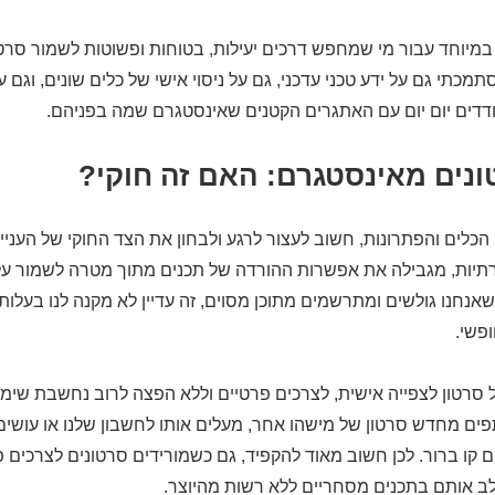
במיוחד עבור מי שמחפש דרכים יעילות, בטוחות ופשוטות לשמור סרט
כתי גם על ידע טכני עדכני, גם על ניסוי אישי של כלים שונים, וגם 
ם יום יום עם האתגרים הקטנים שאינסטגרם שמה בפניהם.
נים מאינסטגרם: האם זה חוקי?
הכלים והפתרונות, חשוב לעצור לרגע ולבחון את הצד החוקי של העניין
יות, מגבילה את אפשרות ההורדה של תכנים מתוך מטרה לשמור על ז
חנו גולשים ומתרשמים מתוכן מסוים, זה עדיין לא מקנה לנו בעלות ע
פשי.
סרטון לצפייה אישית, לצרכים פרטיים וללא הפצה לרוב נחשבת שימו
ם מחדש סרטון של מישהו אחר, מעלים אותו לחשבון שלנו או עושים
ם קו ברור. לכן חשוב מאוד להקפיד, גם כשמורידים סרטונים לצרכים פ
ב אותם בתכנים מסחריים ללא רשות מהיוצר.