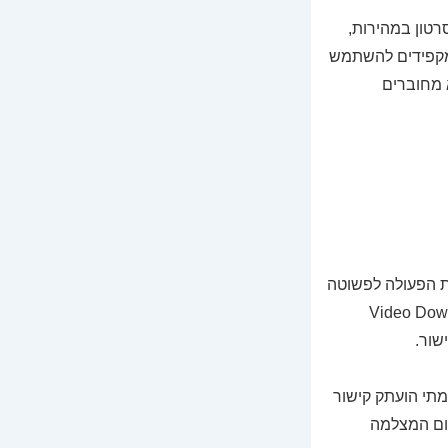
רטון במהירות,
ראשי. כל עוד מקפידים להשתמש
 מחוברים
את הפעולה לפשוטה
משל, קיימות אפליקציות כמו Video Downloader for
מתי הועתק קישור
בום המצלמה