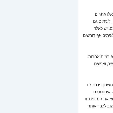
ם הנפוצים אפשר למצוא אתרים כמו SnapInsta, DownloadGram או igram.io. אלו אתרים
ולעיתים גם
ם. יש כאלה
עיתים אף דורשים
ורמות אחרות.
יר, ואנשים
חשבון פרטי, גם
 שאינסטגרם
את הנתונים. זו
וב לכבד אותה.