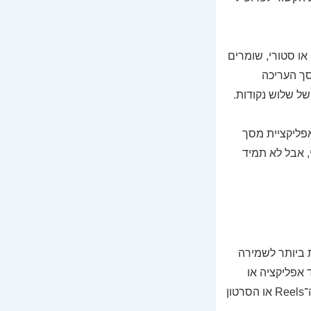
דרך נוספת היא לשמור מראש את הסרטונים לפני ההעלאה. כלומר, לפני שמעלים Reels או סטורי, שומרים
סך העריכה
של שלוש נקודות.
פליקציית מסך
, אבל לא תמיד
ת ביותר לשמירה
 אפליקציה או
להירשם לשירות. תהליך השימוש ברובם פשוט מאוד: מעתיקים את הקישור של הפוסט, ה־Reels או הסרטון